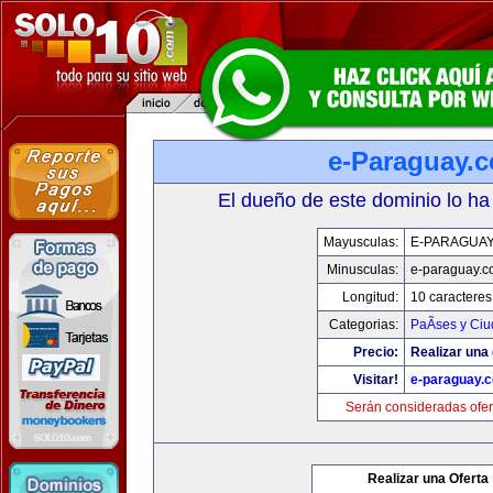
e-Paraguay.
El dueño de este dominio lo ha
Mayusculas:
E-PARAGUA
Minusculas:
e-paraguay.c
Longitud:
10 caracteres
Categorias:
PaÃ­ses y Ci
Precio:
Realizar una 
Visitar!
e-paraguay.
Serán consideradas ofer
Realizar una Oferta