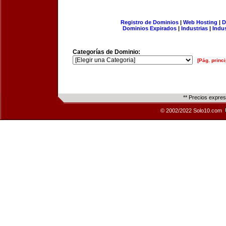
Registro de Dominios
|
Web Hosting
|
D
Dominios Expirados
|
Industrias
|
Indu
Categorías de Dominio:
[Pág. princi
** Precios expre
© 2002/2022 Solo10.com