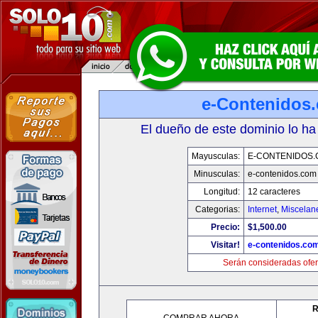
e-Contenidos
El dueño de este dominio lo ha
Mayusculas:
E-CONTENIDOS
Minusculas:
e-contenidos.com
Longitud:
12 caracteres
Categorias:
Internet
,
Miscelane
Precio:
$1,500.00
Visitar!
e-contenidos.co
Serán consideradas ofer
R