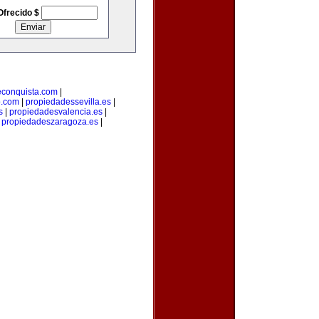
Ofrecido $
econquista.com
|
o.com
|
propiedadessevilla.es
|
s
|
propiedadesvalencia.es
|
|
propiedadeszaragoza.es
|