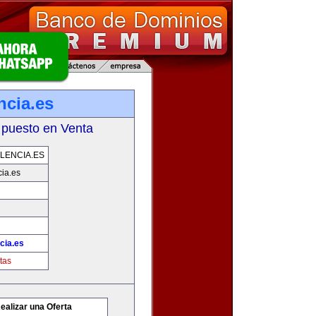
ncia.es
 puesto en Venta
LENCIA.ES
ia.es
cia.es
tas
ealizar una Oferta