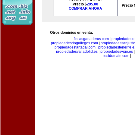
COMPRAR AHORA
Precio $
295.00
Precio 
COMPRAR AHORA
Otros dominios en venta:
fincasganaderas.com
|
propiedadesr
propiedadesriogallegos.com
|
propiedadessanjust
propiedadestartagal.com
|
propiedadestenerife.e
propiedadesvalladolid.es
|
propiedadesvigo.es
testdomain.com
|