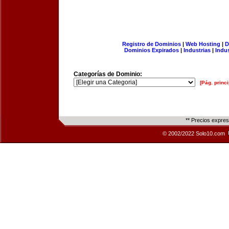
Registro de Dominios
|
Web Hosting
|
D
Dominios Expirados
|
Industrias
|
Indu
Categorías de Dominio:
[Pág. princi
** Precios expre
© 2002/2022 Solo10.com