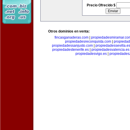
Precio Ofrecido $
Otros dominios en venta:
fincasganaderas.com
|
propiedadesmiramar.co
propiedadesreconquista.com
|
propiedad
propiedadessanjusto.com
|
propiedadessevilla.e
propiedadestenerife.es
|
propiedadesvalencia.es
propiedadesvigo.es
|
propiedades