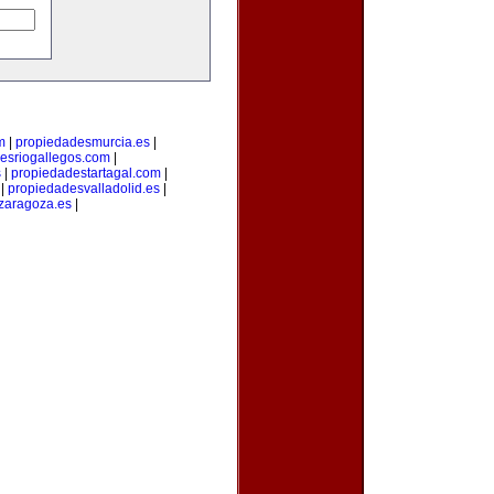
m
|
propiedadesmurcia.es
|
esriogallegos.com
|
s
|
propiedadestartagal.com
|
|
propiedadesvalladolid.es
|
zaragoza.es
|