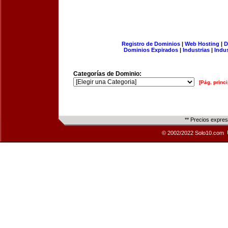
Registro de Dominios
|
Web Hosting
|
D
Dominios Expirados
|
Industrias
|
Indu
Categorías de Dominio:
[Pág. princi
** Precios expre
© 2002/2022 Solo10.com