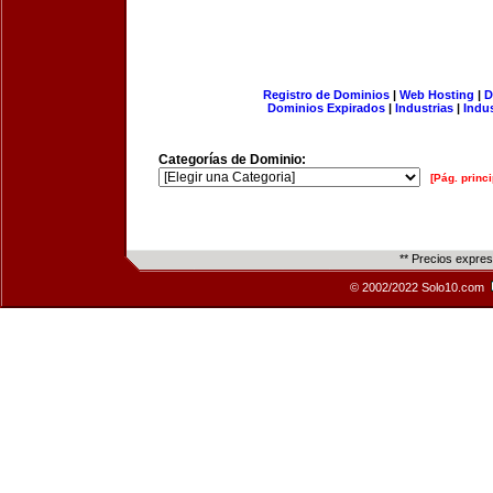
Registro de Dominios
|
Web Hosting
|
D
Dominios Expirados
|
Industrias
|
Indu
Categorías de Dominio:
[Pág. princi
** Precios expre
© 2002/2022 Solo10.com