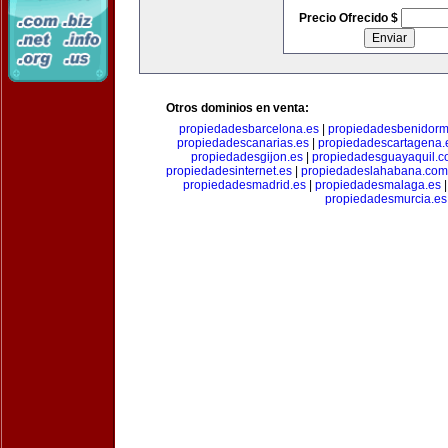
Precio Ofrecido $
Otros dominios en venta:
propiedadesbarcelona.es
|
propiedadesbenidorm
propiedadescanarias.es
|
propiedadescartagena.
propiedadesgijon.es
|
propiedadesguayaquil.
propiedadesinternet.es
|
propiedadeslahabana.com
propiedadesmadrid.es
|
propiedadesmalaga.es
propiedadesmurcia.es