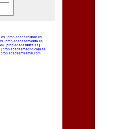
.es
|
propiedadesbilbao.es
|
es
|
propiedadesenventa.es
|
com
|
propiedadesibiza.es
|
|
propiedadesmadrid.com.es
|
|
propiedadesmiramar.com
|
|