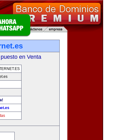
rnet.es
 puesto en Venta
TERNET.ES
et.es
a!
et.es
tas