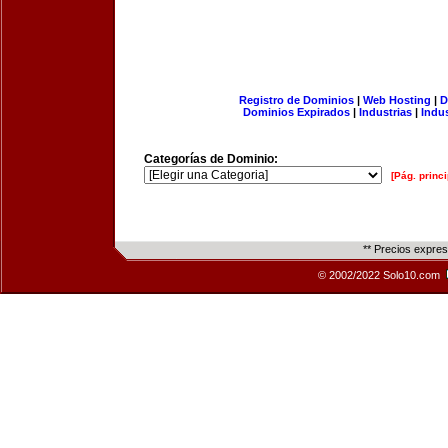
Registro de Dominios
|
Web Hosting
|
D
Dominios Expirados
|
Industrias
|
Indu
Categorías de Dominio:
[Pág. princi
** Precios expre
© 2002/2022 Solo10.com