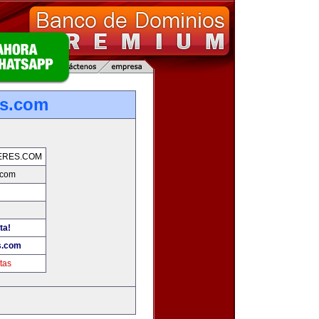
es.com
ERES.COM
.com
ta!
s.com
tas