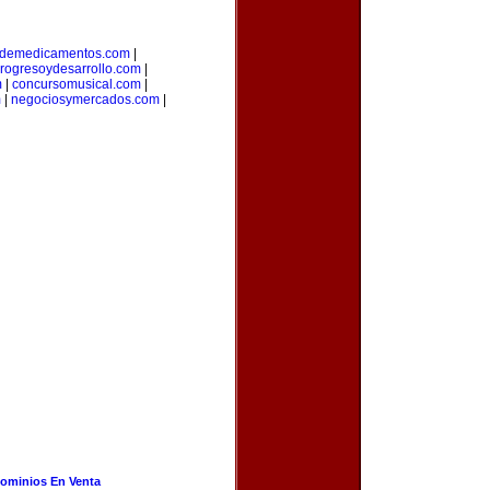
ademedicamentos.com
|
rogresoydesarrollo.com
|
m
|
concursomusical.com
|
m
|
negociosymercados.com
|
ominios En Venta