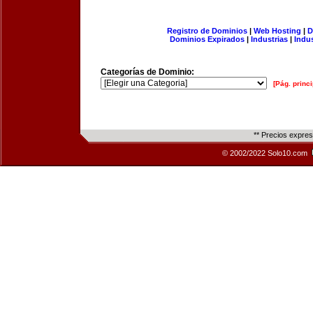
Registro de Dominios
|
Web Hosting
|
D
Dominios Expirados
|
Industrias
|
Indu
Categorías de Dominio:
[Pág. princi
** Precios expre
© 2002/2022 Solo10.com