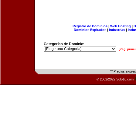
Registro de Dominios
|
Web Hosting
|
D
Dominios Expirados
|
Industrias
|
Indu
Categorías de Dominio:
[Pág. princi
** Precios expre
© 2002/2022 Solo10.com