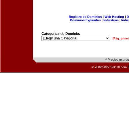
Registro de Dominios
|
Web Hosting
|
D
Dominios Expirados
|
Industrias
|
Indu
Categorías de Dominio:
[Pág. princi
** Precios expre
© 2002/2022 Solo10.com