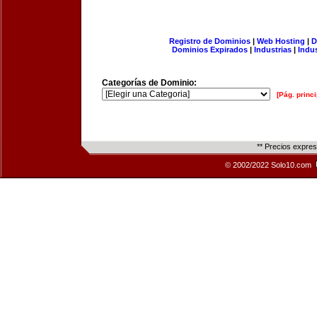
Registro de Dominios
|
Web Hosting
|
D
Dominios Expirados
|
Industrias
|
Indu
Categorías de Dominio:
[Pág. princi
** Precios expre
© 2002/2022 Solo10.com