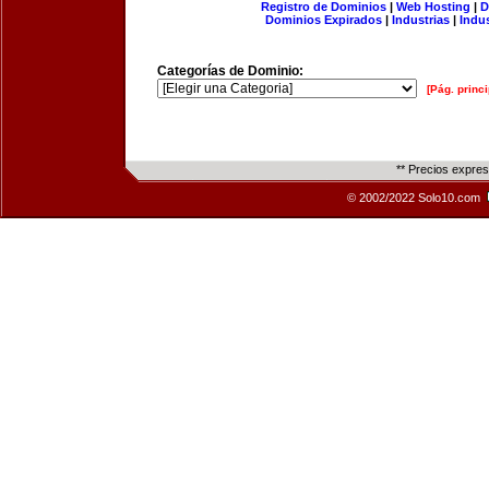
Registro de Dominios
|
Web Hosting
|
D
Dominios Expirados
|
Industrias
|
Indu
Categorías de Dominio:
[Pág. princi
** Precios expre
© 2002/2022 Solo10.com