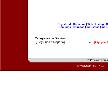
Registro de Dominios
|
Web Hosting
|
D
Dominios Expirados
|
Industrias
|
Indu
Categorías de Dominio:
[Pág. princi
** Precios expre
© 2002/2022 Solo10.com