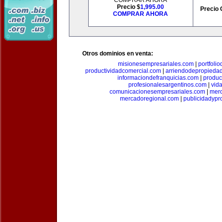
COMPRAR AHORA
Precio $
1,995.00
Precio 
COMPRAR AHORA
Otros dominios en venta:
misionesempresariales.com
|
portfoli
productividadcomercial.com
|
arriendodepropieda
informaciondefranquicias.com
|
produc
profesionalesargentinos.com
|
vid
comunicacionesempresariales.com
|
mer
mercadoregional.com
|
publicidadyp