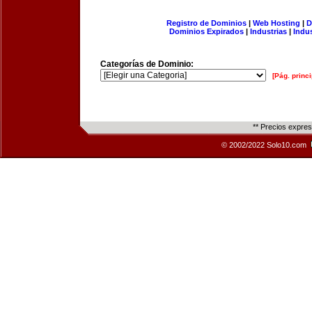
Registro de Dominios
|
Web Hosting
|
D
Dominios Expirados
|
Industrias
|
Indu
Categorías de Dominio:
[Pág. princi
** Precios expre
© 2002/2022 Solo10.com