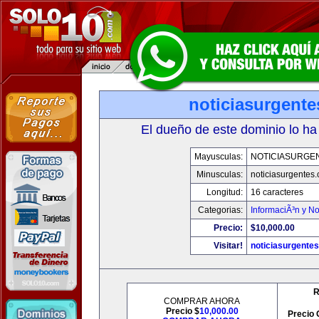
noticiasurgent
El dueño de este dominio lo ha
Mayusculas:
NOTICIASURGE
Minusculas:
noticiasurgentes
Longitud:
16 caracteres
Categorias:
InformaciÃ³n y No
Precio:
$10,000.00
Visitar!
noticiasurgente
R
COMPRAR AHORA
Precio $
10,000.00
Precio 