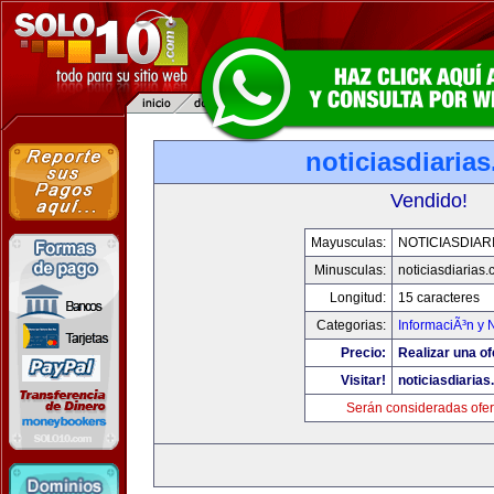
noticiasdiaria
Vendido!
Mayusculas:
NOTICIASDIAR
Minusculas:
noticiasdiarias
Longitud:
15 caracteres
Categorias:
InformaciÃ³n y N
Precio:
Realizar una of
Visitar!
noticiasdiaria
Serán consideradas ofer