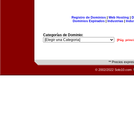
Registro de Dominios
|
Web Hosting
|
D
Dominios Expirados
|
Industrias
|
Indu
Categorías de Dominio:
[Pág. princi
** Precios expre
© 2002/2022 Solo10.com