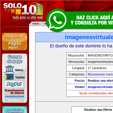
imagenesvirtual
El dueño de este dominio lo ha
Mayusculas:
IMAGENESVIRTU
Minusculas:
imagenesvirtuale
Longitud:
17 caracteres
Categorias:
Miscelaneas (vari
Precio:
Realizar una ofer
Visitar!
imagenesvirtual
Serán consideradas ofer
Realizar una Oferta