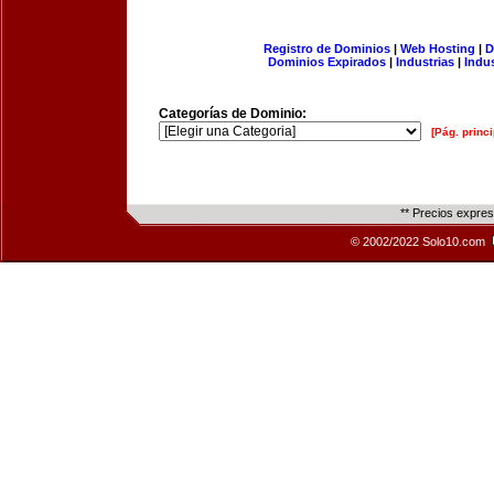
Registro de Dominios
|
Web Hosting
|
D
Dominios Expirados
|
Industrias
|
Indu
Categorías de Dominio:
[Pág. princi
** Precios expre
© 2002/2022 Solo10.com