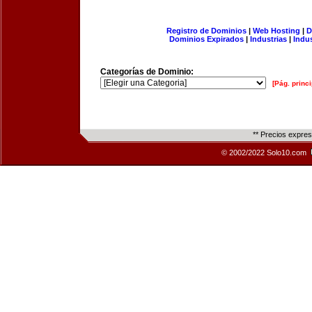
Registro de Dominios
|
Web Hosting
|
D
Dominios Expirados
|
Industrias
|
Indu
Categorías de Dominio:
[Pág. princi
** Precios expre
© 2002/2022 Solo10.com