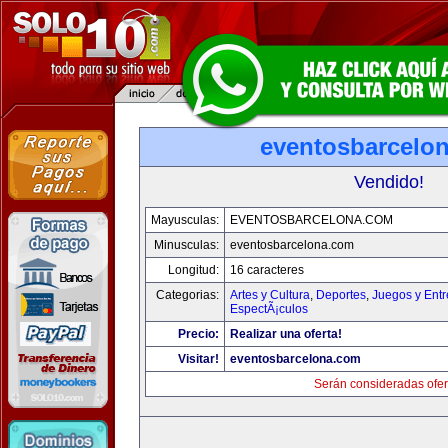
eventosbarcelo
Vendido!
Mayusculas:
EVENTOSBARCELONA.COM
Minusculas:
eventosbarcelona.com
Longitud:
16 caracteres
Categorias:
Artes y Cultura
,
Deportes
,
Juegos y Entr
EspectÃ¡culos
Precio:
Realizar una oferta!
Visitar!
eventosbarcelona.com
Serán consideradas ofer