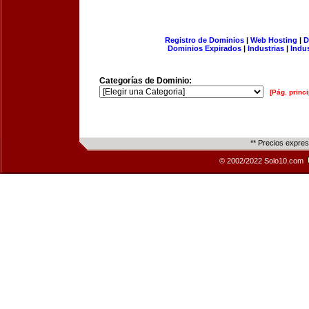
Registro de Dominios
|
Web Hosting
|
D
Dominios Expirados
|
Industrias
|
Indu
Categorías de Dominio:
[Pág. princi
** Precios expre
© 2002/2022 Solo10.com