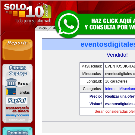
eventosdigital
Vendido!
Mayusculas:
EVENTOSDIGITA
Minusculas:
eventosdigitales.
Longitud:
16 caracteres
Categorias:
Internet
,
Miscelane
Precio:
Realizar una ofer
Visitar!
eventosdigitales
Serán consideradas ofer