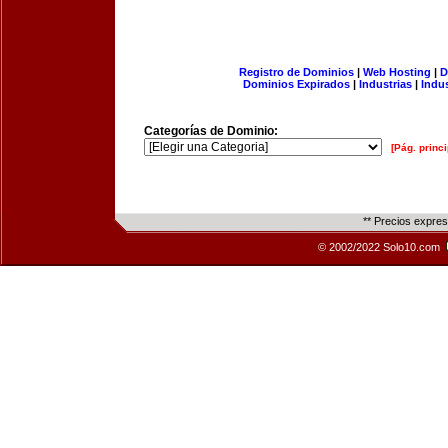
Registro de Dominios
|
Web Hosting
|
D
Dominios Expirados
|
Industrias
|
Indu
Categorías de Dominio:
[Pág. princi
** Precios expre
© 2002/2022 Solo10.com