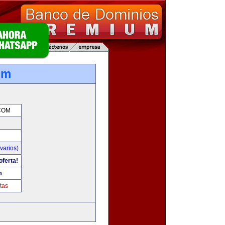
om
COM
varios)
oferta!
m
tas