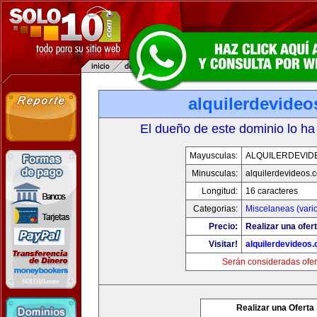
alquilerdevide
El dueño de este dominio lo ha
Mayusculas:
ALQUILERDEVID
Minusculas:
alquilerdevideos.
Longitud:
16 caracteres
Categorias:
Miscelaneas (vari
Precio:
Realizar una ofert
Visitar!
alquilerdevideos
Serán consideradas ofer
Realizar una Oferta