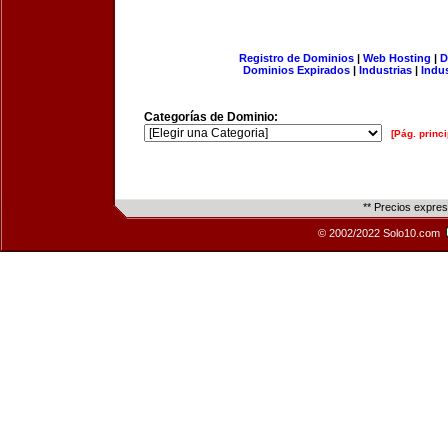
Registro de Dominios
|
Web Hosting
|
D
Dominios Expirados
|
Industrias
|
Indu
Categorías de Dominio:
[Pág. princi
** Precios expre
© 2002/2022 Solo10.com