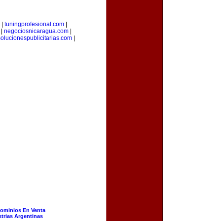
|
tuningprofesional.com
|
|
negociosnicaragua.com
|
solucionespublicitarias.com
|
ominios En Venta
strias Argentinas