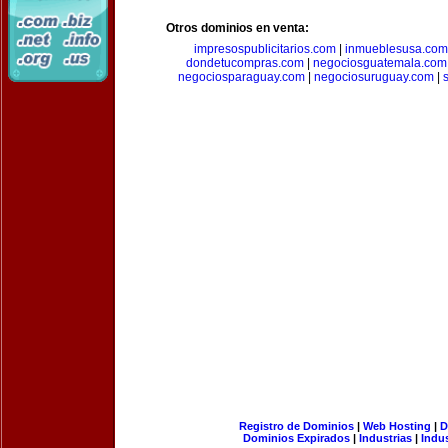
Otros dominios en venta:
impresospublicitarios.com
|
inmueblesusa.com
dondetucompras.com
|
negociosguatemala.com
negociosparaguay.com
|
negociosuruguay.com
|
Registro de Dominios
|
Web Hosting
|
D
Dominios Expirados
|
Industrias
|
Indu