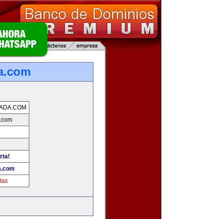
a.com
ADA.COM
.com
rta!
a.com
tas