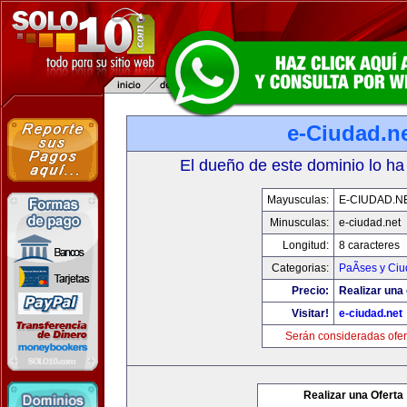
e-Ciudad.n
El dueño de este dominio lo ha
Mayusculas:
E-CIUDAD.N
Minusculas:
e-ciudad.net
Longitud:
8 caracteres
Categorias:
PaÃ­ses y Ci
Precio:
Realizar una 
Visitar!
e-ciudad.net
Serán consideradas ofer
Realizar una Oferta