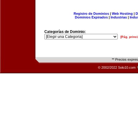
Registro de Dominios
|
Web Hosting
|
D
Dominios Expirados
|
Industrias
|
Indu
Categorías de Dominio:
[Pág. princi
** Precios expre
© 2002/2022 Solo10.com