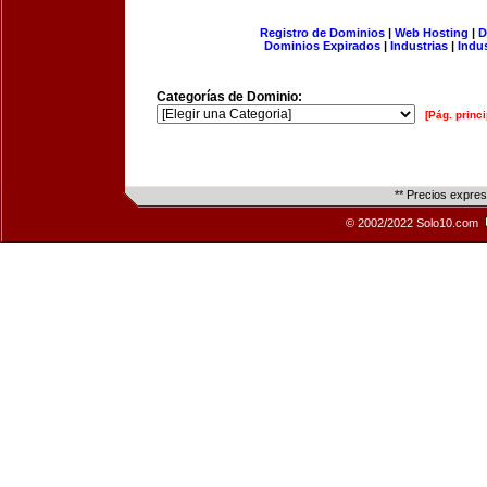
Registro de Dominios
|
Web Hosting
|
D
Dominios Expirados
|
Industrias
|
Indu
Categorías de Dominio:
[Pág. princi
** Precios expre
© 2002/2022 Solo10.com