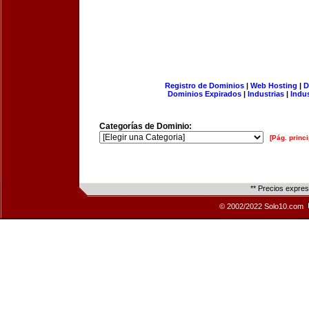
Registro de Dominios
|
Web Hosting
|
D
Dominios Expirados
|
Industrias
|
Indu
Categorías de Dominio:
[Pág. princi
** Precios expre
© 2002/2022 Solo10.com