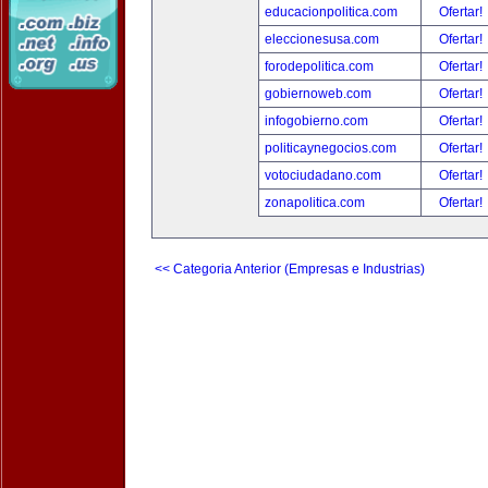
educacionpolitica.com
Ofertar!
eleccionesusa.com
Ofertar!
forodepolitica.com
Ofertar!
gobiernoweb.com
Ofertar!
infogobierno.com
Ofertar!
politicaynegocios.com
Ofertar!
votociudadano.com
Ofertar!
zonapolitica.com
Ofertar!
<< Categoria Anterior (Empresas e Industrias)